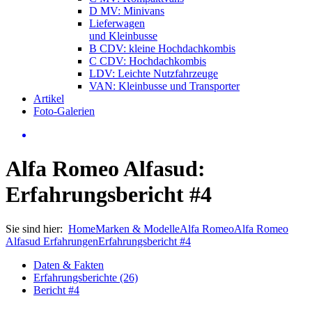
D MV: Minivans
Lieferwagen
und Kleinbusse
B CDV: kleine Hochdachkombis
C CDV: Hochdachkombis
LDV: Leichte Nutzfahrzeuge
VAN: Kleinbusse und Transporter
Artikel
Foto-Galerien
Alfa Romeo Alfasud:
Erfahrungsbericht #4
Sie sind hier:
Home
Marken & Modelle
Alfa Romeo
Alfa Romeo
Alfasud Erfahrungen
Erfahrungsbericht #4
Daten & Fakten
Erfahrungsberichte (26)
Bericht #4