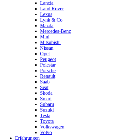
Lancia
Land Rover
Lexus
Lynk & Co
Mazda
Mercedes-Benz
Mini
Mitsubishi
Nissan
Opel
Peugeot
Polestar
Porsche
Renault
Saab
Seat
Skoda
Smart
Subaru
Suzuki
Tesla
Toyota
Volkswagen
Volvo
Erfahrungen