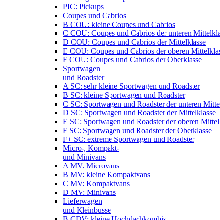
PIC: Pickups
Coupes und Cabrios
B COU: kleine Coupes und Cabrios
C COU: Coupes und Cabrios der unteren Mittelkl
D COU: Coupes und Cabrios der Mittelklasse
E COU: Coupes und Cabrios der oberen Mittelkla
F COU: Coupes und Cabrios der Oberklasse
Sportwagen
und Roadster
A SC: sehr kleine Sportwagen und Roadster
B SC: kleine Sportwagen und Roadster
C SC: Sportwagen und Roadster der unteren Mitte
D SC: Sportwagen und Roadster der Mittelklasse
E SC: Sportwagen und Roadster der oberen Mittel
F SC: Sportwagen und Roadster der Oberklasse
F+ SC: extreme Sportwagen und Roadster
Micro-, Kompakt-
und Minivans
A MV: Microvans
B MV: kleine Kompaktvans
C MV: Kompaktvans
D MV: Minivans
Lieferwagen
und Kleinbusse
B CDV: kleine Hochdachkombis