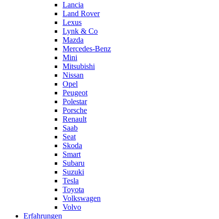
Lancia
Land Rover
Lexus
Lynk & Co
Mazda
Mercedes-Benz
Mini
Mitsubishi
Nissan
Opel
Peugeot
Polestar
Porsche
Renault
Saab
Seat
Skoda
Smart
Subaru
Suzuki
Tesla
Toyota
Volkswagen
Volvo
Erfahrungen