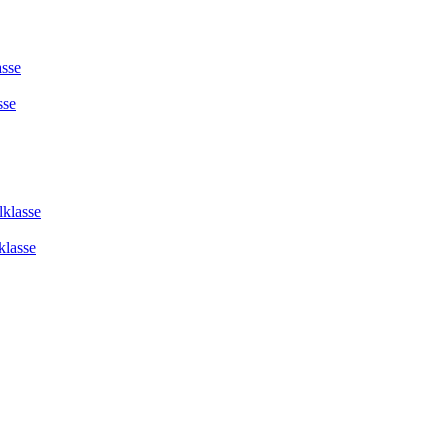
asse
sse
lklasse
klasse