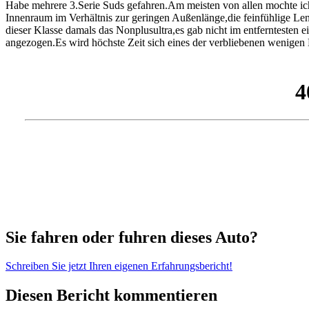
Habe mehrere 3.Serie Suds gefahren.Am meisten von allen mochte ich 
Innenraum im Verhältnis zur geringen Außenlänge,die feinfühlige Le
dieser Klasse damals das Nonplusultra,es gab nicht im entferntesten e
angezogen.Es wird höchste Zeit sich eines der verbliebenen wenigen E
Sie fahren oder fuhren dieses Auto?
Schreiben Sie jetzt Ihren eigenen Erfahrungsbericht!
Diesen Bericht kommentieren