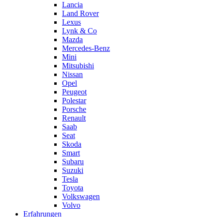
Lancia
Land Rover
Lexus
Lynk & Co
Mazda
Mercedes-Benz
Mini
Mitsubishi
Nissan
Opel
Peugeot
Polestar
Porsche
Renault
Saab
Seat
Skoda
Smart
Subaru
Suzuki
Tesla
Toyota
Volkswagen
Volvo
Erfahrungen