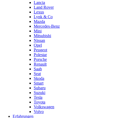
Lancia
Land Rover
Lexus
Lynk & Co
Mazda
Mercedes-Benz
Mini
Mitsubishi
Nissan
Opel
Peugeot
Polestar
Porsche
Renault
Saab
Seat
Skoda
Smart
Subaru
Suzuki
Tesla
Toyota
Volkswagen
Volvo
Erfahrungen