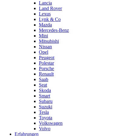
Lancia
Land Rover
Lexus
Lynk & Co
Mazda
Mercedes-Benz
Mini
Mitsubishi
Nissan
Opel
Peugeot
Polestar
Porsche
Renault
Saab
Seat
Skoda
Smart
Subaru
Suzuki
Tesla
Toyota
Volkswagen
Volvo
Erfahrungen