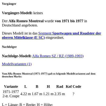
Vorgänger
Vorgänger-Modell:
keines
Der
Alfa Romeo Montreal
wurde
von 1971 bis 1977
in
Deutschland angeboten.
Dieses Modell ist in das
Segment
Sportwagen und Roadster der
oberen Mittelklasse (E SC)
eingeordnet.
Nachfolger
Nachfolge-Modell:
Alfa Romeo SZ / RZ (1989-1993)
Modellvarianten (1)
Vom
Alfa Romeo Montreal (1971-1977)
gab es folgende Modellvarianten auf dem
deutschen Markt:
Variante
L
B
H
Rad
Kof
Code
1971-1977
4.22 m
1.67 m
1.21 m
2.35 m
?
2-tr. Coupe
L = Länge; B = Breite; H = Höhe;