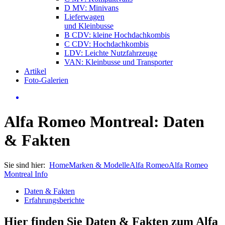
D MV: Minivans
Lieferwagen
und Kleinbusse
B CDV: kleine Hochdachkombis
C CDV: Hochdachkombis
LDV: Leichte Nutzfahrzeuge
VAN: Kleinbusse und Transporter
Artikel
Foto-Galerien
Alfa Romeo Montreal: Daten
& Fakten
Sie sind hier:
Home
Marken & Modelle
Alfa Romeo
Alfa Romeo
Montreal Info
Daten & Fakten
Erfahrungsberichte
Hier finden Sie Daten & Fakten zum
Alfa