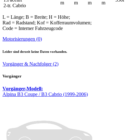
m
m
m
m
2-tr. Cabrio
L = Länge; B = Breite; H = Höhe;
Rad = Radstand; Kof = Kofferraumvolumen;
Code = Interner Fahrzeugcode
Motorisierungen (0)
Leider sind derzeit keine Daten vorhanden.
Vorgänger & Nachfolger (2)
Vorgänger
Vorgänger-Modell:
Alpina B3 Coupe / B3 Cabrio (1999-2006)