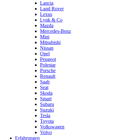
Lancia
Land Rover
Lexus
Lynk & Co
Mazda
Mercedes-Benz
Mini
Mitsubishi
Nissan
Opel
Peugeot
Polestar
Porsche
Renault
Saab
Seat
Skoda
Smart
Subaru
Suzuki
Tesla
Toyota
Volkswagen
Volvo
Erfahrungen