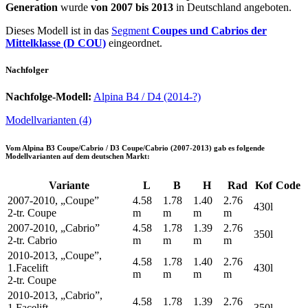
Generation
wurde
von 2007 bis 2013
in Deutschland angeboten.
Dieses Modell ist in das
Segment
Coupes und Cabrios der
Mittelklasse (D COU)
eingeordnet.
Nachfolger
Nachfolge-Modell:
Alpina B4 / D4 (2014-?)
Modellvarianten (4)
Vom
Alpina B3 Coupe/Cabrio / D3 Coupe/Cabrio (2007-2013)
gab es folgende
Modellvarianten auf dem deutschen Markt:
Variante
L
B
H
Rad
Kof
Code
2007-2010, „Coupe”
4.58
1.78
1.40
2.76
430l
2-tr. Coupe
m
m
m
m
2007-2010, „Cabrio”
4.58
1.78
1.39
2.76
350l
2-tr. Cabrio
m
m
m
m
2010-2013, „Coupe”,
4.58
1.78
1.40
2.76
1.Facelift
430l
m
m
m
m
2-tr. Coupe
2010-2013, „Cabrio”,
4.58
1.78
1.39
2.76
1.Facelift
350l