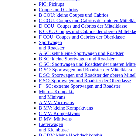
PIC: Pickups
Coupes und Cabrios
B COU: kleine Coupes und Cabrios
C COU: Coupes und Cabrios der unteren Mittelkl
D COU: Coupes und Cabrios der Mittelklasse
E COU: Coupes und Cabrios der oberen Mittelkla
F COU: Coupes und Cabrios der Oberklasse
Sportwagen
und Roadster
A SC: sehr kleine Sportwagen und Roadster
B SC: kleine Sportwagen und Roadster
C SC: Sportwagen und Roadster der unteren Mitte
D SC: Sportwagen und Roadster der Mittelklasse
E SC: Sportwagen und Roadster der oberen Mittel
F SC: Sportwagen und Roadster der Oberklasse
F+ SC: extreme Sportwagen und Roadster
Micro-, Kompakt-
und Minivans
A MV: Microvans
B MV: kleine Kompaktvans
C MV: Kompaktvans
D MV: Minivans
Lieferwagen
und Kleinbusse
B CDV: kleine Hochdachkombis