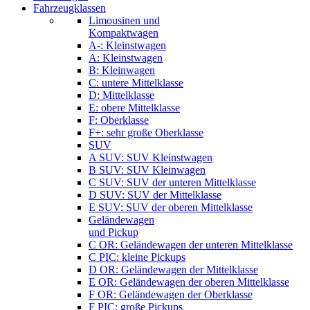
Fahrzeugklassen
Limousinen und
Kompaktwagen
A-: Kleinstwagen
A: Kleinstwagen
B: Kleinwagen
C: untere Mittelklasse
D: Mittelklasse
E: obere Mittelklasse
F: Oberklasse
F+: sehr große Oberklasse
SUV
A SUV: SUV Kleinstwagen
B SUV: SUV Kleinwagen
C SUV: SUV der unteren Mittelklasse
D SUV: SUV der Mittelklasse
E SUV: SUV der oberen Mittelklasse
Geländewagen
und Pickup
C OR: Geländewagen der unteren Mittelklasse
C PIC: kleine Pickups
D OR: Geländewagen der Mittelklasse
E OR: Geländewagen der oberen Mittelklasse
F OR: Geländewagen der Oberklasse
F PIC: große Pickups