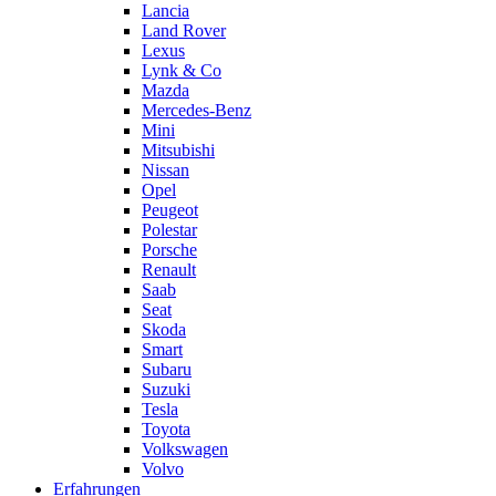
Lancia
Land Rover
Lexus
Lynk & Co
Mazda
Mercedes-Benz
Mini
Mitsubishi
Nissan
Opel
Peugeot
Polestar
Porsche
Renault
Saab
Seat
Skoda
Smart
Subaru
Suzuki
Tesla
Toyota
Volkswagen
Volvo
Erfahrungen