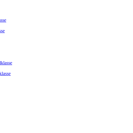
asse
sse
lklasse
klasse