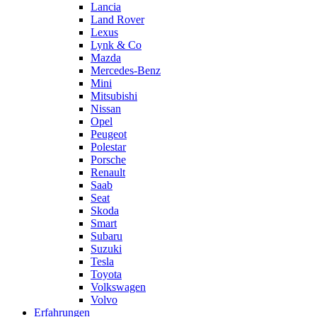
Lancia
Land Rover
Lexus
Lynk & Co
Mazda
Mercedes-Benz
Mini
Mitsubishi
Nissan
Opel
Peugeot
Polestar
Porsche
Renault
Saab
Seat
Skoda
Smart
Subaru
Suzuki
Tesla
Toyota
Volkswagen
Volvo
Erfahrungen