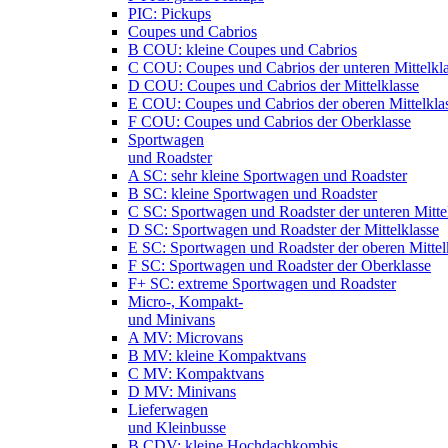
PIC: Pickups
Coupes und Cabrios
B COU: kleine Coupes und Cabrios
C COU: Coupes und Cabrios der unteren Mittelkl
D COU: Coupes und Cabrios der Mittelklasse
E COU: Coupes und Cabrios der oberen Mittelkla
F COU: Coupes und Cabrios der Oberklasse
Sportwagen
und Roadster
A SC: sehr kleine Sportwagen und Roadster
B SC: kleine Sportwagen und Roadster
C SC: Sportwagen und Roadster der unteren Mitte
D SC: Sportwagen und Roadster der Mittelklasse
E SC: Sportwagen und Roadster der oberen Mittel
F SC: Sportwagen und Roadster der Oberklasse
F+ SC: extreme Sportwagen und Roadster
Micro-, Kompakt-
und Minivans
A MV: Microvans
B MV: kleine Kompaktvans
C MV: Kompaktvans
D MV: Minivans
Lieferwagen
und Kleinbusse
B CDV: kleine Hochdachkombis