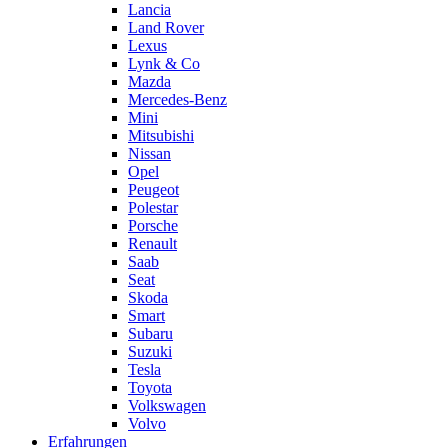
Lancia
Land Rover
Lexus
Lynk & Co
Mazda
Mercedes-Benz
Mini
Mitsubishi
Nissan
Opel
Peugeot
Polestar
Porsche
Renault
Saab
Seat
Skoda
Smart
Subaru
Suzuki
Tesla
Toyota
Volkswagen
Volvo
Erfahrungen