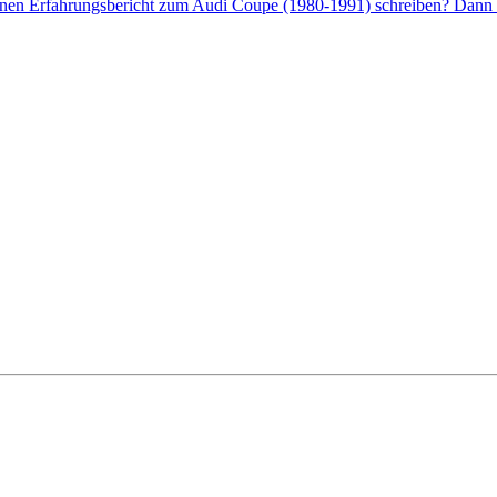
enen Erfahrungsbericht zum Audi Coupe (1980-1991) schreiben? Dann k