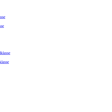
asse
sse
lklasse
klasse