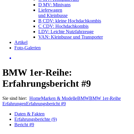
D MV: Minivans
Lieferwagen
und Kleinbusse
B CDV: kleine Hochdachkombis
C CDV: Hochdachkombis
LDV: Leichte Nutzfahrzeuge
VAN: Kleinbusse und Transporter
Artikel
Foto-Galerien
BMW 1er-Reihe:
Erfahrungsbericht #9
Sie sind hier:
Home
Marken & Modelle
BMW
BMW 1er-Reihe
Erfahrungen
Erfahrungsbericht #9
Daten & Fakten
Erfahrungsberichte (9)
Bericht #9