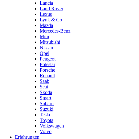
Lancia
Land Rover
Lexus
Lynk & Co
Mazda
Mercedes-Benz
Mini
Mitsubishi
Nissan
Opel
Peugeot
Polestar
Porsche
Renault
Saab
Seat
Skoda
Smart
Subaru
Suzuki
Tesla
Toyota
Volkswagen
Volvo
Erfahrungen