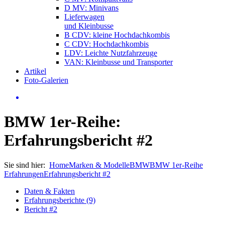
D MV: Minivans
Lieferwagen
und Kleinbusse
B CDV: kleine Hochdachkombis
C CDV: Hochdachkombis
LDV: Leichte Nutzfahrzeuge
VAN: Kleinbusse und Transporter
Artikel
Foto-Galerien
BMW 1er-Reihe:
Erfahrungsbericht #2
Sie sind hier:
Home
Marken & Modelle
BMW
BMW 1er-Reihe
Erfahrungen
Erfahrungsbericht #2
Daten & Fakten
Erfahrungsberichte (9)
Bericht #2