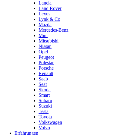
Lancia
Land Rover
Lexus
Lynk & Co
Mazda
Mercedes-Benz
Mini
Mitsubishi
Nissan
Opel
Peugeot
Polestar
Porsche
Renault
Saab
Seat
Skoda
Smart
Subaru
Suzuki
Tesla
Toyota
Volkswagen
Volvo
Erfahrungen