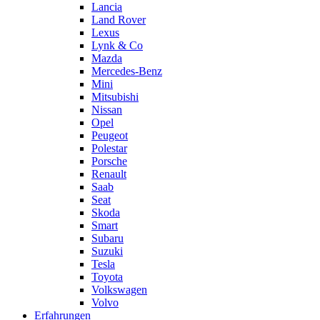
Lancia
Land Rover
Lexus
Lynk & Co
Mazda
Mercedes-Benz
Mini
Mitsubishi
Nissan
Opel
Peugeot
Polestar
Porsche
Renault
Saab
Seat
Skoda
Smart
Subaru
Suzuki
Tesla
Toyota
Volkswagen
Volvo
Erfahrungen