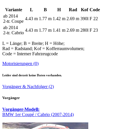
Variante
L
B
H
Rad
Kof
Code
ab 2014
4.43 m
1.77 m
1.42 m
2.69 m
390l
F 22
2-tr. Coupe
ab 2014
4.43 m
1.77 m
1.41 m
2.69 m
280l
F 23
2-tr. Cabrio
L = Länge; B = Breite; H = Höhe;
Rad = Radstand; Kof = Kofferraumvolumen;
Code = Interner Fahrzeugcode
Motorisierungen (0)
Leider sind derzeit keine Daten vorhanden.
Vorgänger & Nachfolger (2)
Vorgänger
Vorgänger-Modell:
BMW 1er Coupé / Cabrio (2007-2014)