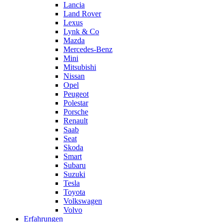
Lancia
Land Rover
Lexus
Lynk & Co
Mazda
Mercedes-Benz
Mini
Mitsubishi
Nissan
Opel
Peugeot
Polestar
Porsche
Renault
Saab
Seat
Skoda
Smart
Subaru
Suzuki
Tesla
Toyota
Volkswagen
Volvo
Erfahrungen