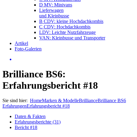
D MV: Minivans
Lieferwagen
und Kleinbusse
B CDV: kleine Hochdachkombis
C CDV: Hochdachkombis
LDV: Leichte Nutzfahrzeuge
VAN: Kleinbusse und Transporter
Artikel
Foto-Galerien
Brilliance BS6:
Erfahrungsbericht #18
Sie sind hier:
Home
Marken & Modelle
Brilliance
Brilliance BS6
Erfahrungen
Erfahrungsbericht #18
Daten & Fakten
Erfahrungsberichte (31)
Bericht #18