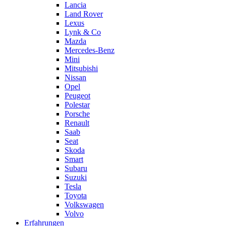
Lancia
Land Rover
Lexus
Lynk & Co
Mazda
Mercedes-Benz
Mini
Mitsubishi
Nissan
Opel
Peugeot
Polestar
Porsche
Renault
Saab
Seat
Skoda
Smart
Subaru
Suzuki
Tesla
Toyota
Volkswagen
Volvo
Erfahrungen