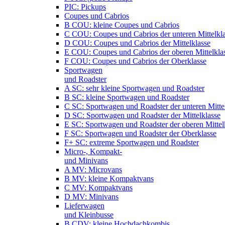
PIC: Pickups
Coupes und Cabrios
B COU: kleine Coupes und Cabrios
C COU: Coupes und Cabrios der unteren Mittelkl
D COU: Coupes und Cabrios der Mittelklasse
E COU: Coupes und Cabrios der oberen Mittelkla
F COU: Coupes und Cabrios der Oberklasse
Sportwagen
und Roadster
A SC: sehr kleine Sportwagen und Roadster
B SC: kleine Sportwagen und Roadster
C SC: Sportwagen und Roadster der unteren Mitte
D SC: Sportwagen und Roadster der Mittelklasse
E SC: Sportwagen und Roadster der oberen Mittel
F SC: Sportwagen und Roadster der Oberklasse
F+ SC: extreme Sportwagen und Roadster
Micro-, Kompakt-
und Minivans
A MV: Microvans
B MV: kleine Kompaktvans
C MV: Kompaktvans
D MV: Minivans
Lieferwagen
und Kleinbusse
B CDV: kleine Hochdachkombis