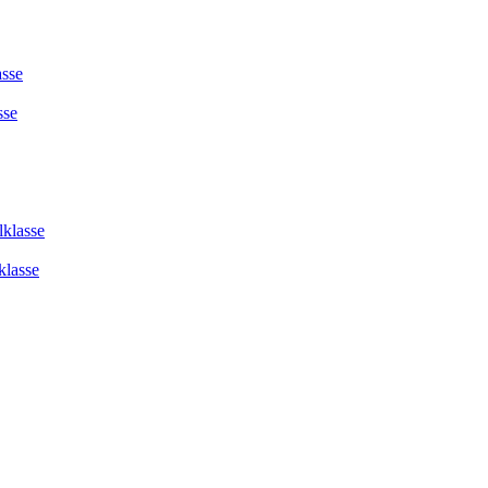
asse
sse
lklasse
klasse