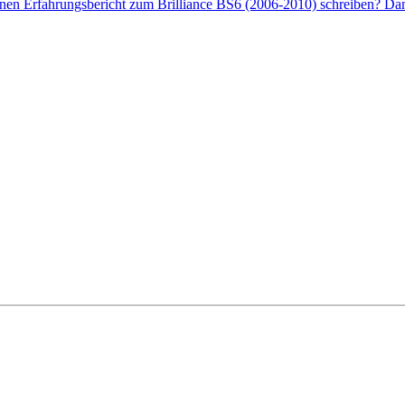
enen Erfahrungsbericht zum Brilliance BS6 (2006-2010) schreiben? Dann