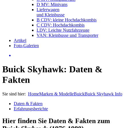
D MV: Minivans
Lieferwagen
und Kleinbusse
B CDV: kleine Hochdachkombis
C CDV: Hochdachkombis
LDV: Leichte Nutzfahrzeuge
VAN: Kleinbusse und Transporter
Artikel
Foto-Galerien
Buick Skyhawk: Daten &
Fakten
Sie sind hier:
Home
Marken & Modelle
Buick
Buick Skyhawk Info
Daten & Fakten
Erfahrungsberichte
Hier finden Sie Daten & Fakten zum