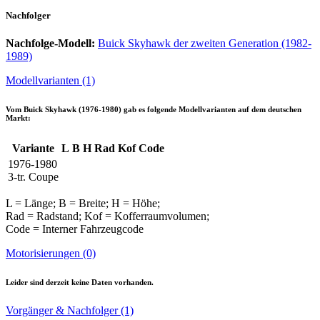
Nachfolger
Nachfolge-Modell:
Buick Skyhawk der zweiten Generation (1982-
1989)
Modellvarianten (1)
Vom
Buick Skyhawk (1976-1980)
gab es folgende Modellvarianten auf dem deutschen
Markt:
Variante
L
B
H
Rad
Kof
Code
1976-1980
3-tr. Coupe
L = Länge; B = Breite; H = Höhe;
Rad = Radstand; Kof = Kofferraumvolumen;
Code = Interner Fahrzeugcode
Motorisierungen (0)
Leider sind derzeit keine Daten vorhanden.
Vorgänger & Nachfolger (1)