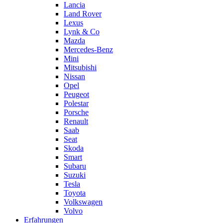
Lancia
Land Rover
Lexus
Lynk & Co
Mazda
Mercedes-Benz
Mini
Mitsubishi
Nissan
Opel
Peugeot
Polestar
Porsche
Renault
Saab
Seat
Skoda
Smart
Subaru
Suzuki
Tesla
Toyota
Volkswagen
Volvo
Erfahrungen