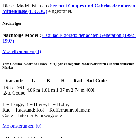
Dieses Modell ist in das
Segment
Coupes und Cabrios der oberen
Mittelklasse (E COU)
eingeordnet.
Nachfolger
Nachfolge-Modell:
Cadillac Eldorado der achten Generation (1992-
1997)
Modellvarianten (1)
Vom
Cadillac Eldorado (1985-1991)
gab es folgende Modellvarianten auf dem deutschen
Markt:
Variante
L
B
H
Rad
Kof
Code
1985-1991
4.86 m
1.81 m
1.37 m
2.74 m
400l
2-tr. Coupe
L = Länge; B = Breite; H = Höhe;
Rad = Radstand; Kof = Kofferraumvolumen;
Code = Interner Fahrzeugcode
Motorisierungen (0)