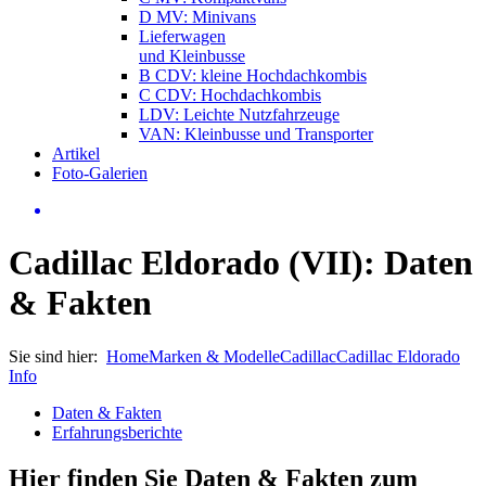
D MV: Minivans
Lieferwagen
und Kleinbusse
B CDV: kleine Hochdachkombis
C CDV: Hochdachkombis
LDV: Leichte Nutzfahrzeuge
VAN: Kleinbusse und Transporter
Artikel
Foto-Galerien
Cadillac Eldorado (VII): Daten
& Fakten
Sie sind hier:
Home
Marken & Modelle
Cadillac
Cadillac Eldorado
Info
Daten & Fakten
Erfahrungsberichte
Hier finden Sie Daten & Fakten zum