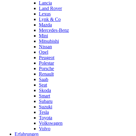
Lancia
Land Rover
Lexus
Lynk & Co
Mazda
Mercedes-Benz
Mini
Mitsubishi
Nissan
Opel
Peugeot
Polestar
Porsche
Renault
Saab
Seat
Skoda
Smart
Subaru
Suzuki
Tesla
Toyota
Volkswagen
Volvo
Erfahrungen