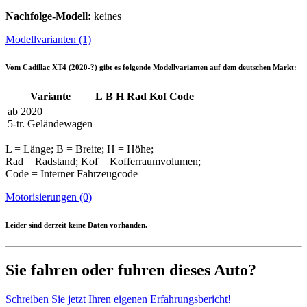
Nachfolge-Modell:
keines
Modellvarianten (1)
Vom
Cadillac XT4 (2020-?)
gibt es folgende Modellvarianten auf dem deutschen Markt:
Variante
L
B
H
Rad
Kof
Code
ab 2020
5-tr. Geländewagen
L = Länge; B = Breite; H = Höhe;
Rad = Radstand; Kof = Kofferraumvolumen;
Code = Interner Fahrzeugcode
Motorisierungen (0)
Leider sind derzeit keine Daten vorhanden.
Sie fahren oder fuhren dieses Auto?
Schreiben Sie jetzt Ihren eigenen Erfahrungsbericht!