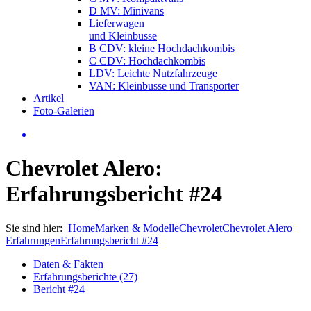
D MV: Minivans
Lieferwagen
und Kleinbusse
B CDV: kleine Hochdachkombis
C CDV: Hochdachkombis
LDV: Leichte Nutzfahrzeuge
VAN: Kleinbusse und Transporter
Artikel
Foto-Galerien
Chevrolet Alero:
Erfahrungsbericht #24
Sie sind hier:
Home
Marken & Modelle
Chevrolet
Chevrolet Alero
Erfahrungen
Erfahrungsbericht #24
Daten & Fakten
Erfahrungsberichte (27)
Bericht #24