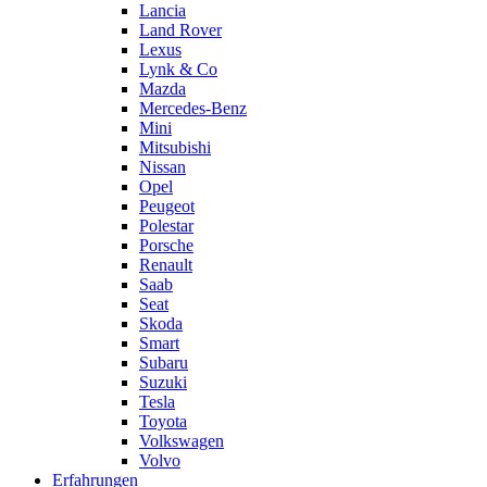
Lancia
Land Rover
Lexus
Lynk & Co
Mazda
Mercedes-Benz
Mini
Mitsubishi
Nissan
Opel
Peugeot
Polestar
Porsche
Renault
Saab
Seat
Skoda
Smart
Subaru
Suzuki
Tesla
Toyota
Volkswagen
Volvo
Erfahrungen