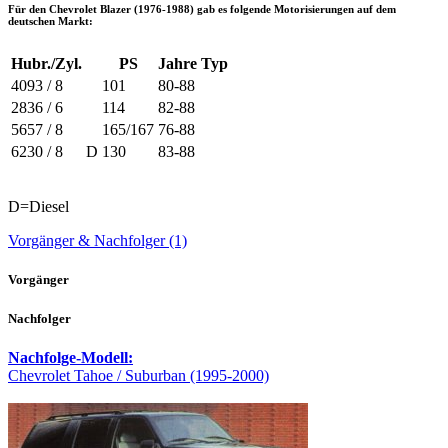
Für den
Chevrolet Blazer (1976-1988)
gab es folgende Motorisierungen auf dem
deutschen Markt:
Hubr./Zyl.
PS
Jahre
Typ
4093 / 8
101
80-88
2836 / 6
114
82-88
5657 / 8
165/167
76-88
6230 / 8
D
130
83-88
D=Diesel
Vorgänger & Nachfolger (1)
Vorgänger
Nachfolger
Nachfolge-Modell:
Chevrolet Tahoe / Suburban (1995-2000)