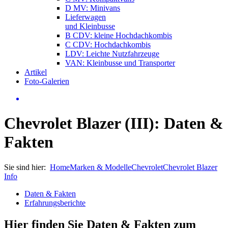
D MV: Minivans
Lieferwagen
und Kleinbusse
B CDV: kleine Hochdachkombis
C CDV: Hochdachkombis
LDV: Leichte Nutzfahrzeuge
VAN: Kleinbusse und Transporter
Artikel
Foto-Galerien
Chevrolet Blazer (III): Daten &
Fakten
Sie sind hier:
Home
Marken & Modelle
Chevrolet
Chevrolet Blazer
Info
Daten & Fakten
Erfahrungsberichte
Hier finden Sie Daten & Fakten zum