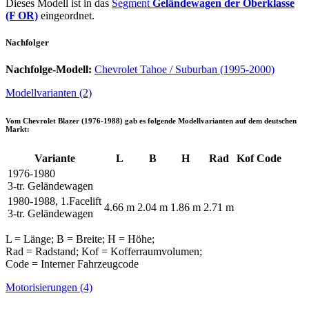
Dieses Modell ist in das
Segment
Geländewagen der Oberklasse
(F OR)
eingeordnet.
Nachfolger
Nachfolge-Modell:
Chevrolet Tahoe / Suburban (1995-2000)
Modellvarianten (2)
Vom
Chevrolet Blazer (1976-1988)
gab es folgende Modellvarianten auf dem deutschen
Markt:
Variante
L
B
H
Rad
Kof
Code
1976-1980
3-tr. Geländewagen
1980-1988, 1.Facelift
4.66 m
2.04 m
1.86 m
2.71 m
3-tr. Geländewagen
L = Länge; B = Breite; H = Höhe;
Rad = Radstand; Kof = Kofferraumvolumen;
Code = Interner Fahrzeugcode
Motorisierungen (4)