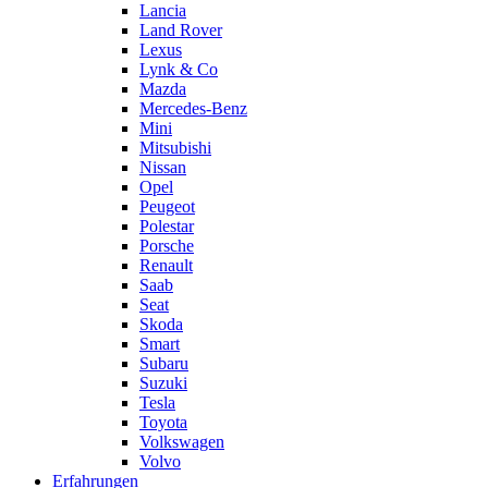
Lancia
Land Rover
Lexus
Lynk & Co
Mazda
Mercedes-Benz
Mini
Mitsubishi
Nissan
Opel
Peugeot
Polestar
Porsche
Renault
Saab
Seat
Skoda
Smart
Subaru
Suzuki
Tesla
Toyota
Volkswagen
Volvo
Erfahrungen