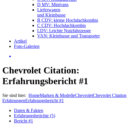
D MV: Minivans
Lieferwagen
und Kleinbusse
B CDV: kleine Hochdachkombis
C CDV: Hochdachkombis
LDV: Leichte Nutzfahrzeuge
VAN: Kleinbusse und Transporter
Artikel
Foto-Galerien
Chevrolet Citation:
Erfahrungsbericht #1
Sie sind hier:
Home
Marken & Modelle
Chevrolet
Chevrolet Citation
Erfahrungen
Erfahrungsbericht #1
Daten & Fakten
Erfahrungsberichte (5)
Bericht #1