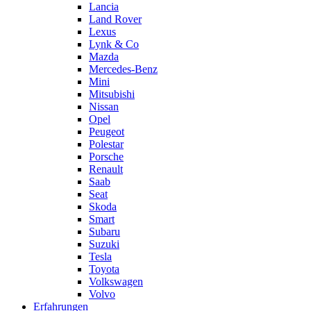
Lancia
Land Rover
Lexus
Lynk & Co
Mazda
Mercedes-Benz
Mini
Mitsubishi
Nissan
Opel
Peugeot
Polestar
Porsche
Renault
Saab
Seat
Skoda
Smart
Subaru
Suzuki
Tesla
Toyota
Volkswagen
Volvo
Erfahrungen