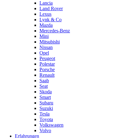
Lancia
Land Rover
Lexus
Lynk & Co
Mazda
Mercedes-Benz
Mini
Mitsubishi
Nissan
Opel
Peugeot
Polestar
Porsche
Renault
Saab
Seat
Skoda
Smart
Subaru
Suzuki
Tesla
Toyota
Volkswagen
Volvo
Erfahrungen