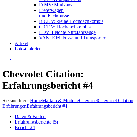
D MV: Minivans
Lieferwagen
und Kleinbusse
B CDV: kleine Hochdachkombis
C CDV: Hochdachkombis
LDV: Leichte Nutzfahrzeuge
VAN: Kleinbusse und Transporter
Artikel
Foto-Galerien
Chevrolet Citation:
Erfahrungsbericht #4
Sie sind hier:
Home
Marken & Modelle
Chevrolet
Chevrolet Citation
Erfahrungen
Erfahrungsbericht #4
Daten & Fakten
Erfahrungsberichte (5)
Bericht #4