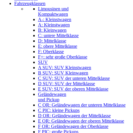
Fahrzeugklassen
Limousinen und
Kompaktwagen
A-: Kleinstwagen
A: Kleinstwagen
B: Kleinwagen
C: untere Mittelklasse
D: Mittelklasse
E: obere Mittelklasse
F: Oberklasse
F+: sehr große Oberklasse
SUV
A SUV: SUV Kleinstwagen
B SUV: SUV Kleinwagen
C SUV: SUV der unteren Mittelklasse
D SUV: SUV der Mittelklasse
E SUV: SUV der oberen Mittelklasse
Geländewagen
und Pickup
C OR: Geländewagen der unteren Mittelklasse
C PIC: kleine Pickups
D OR: Geländewagen der Mittelklasse
E OR: Geländewagen der oberen Mittelklasse
F OR: Geländewagen der Oberklasse
F PIC: große Pickups