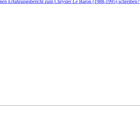
enen Erfahrungsbericht zum Chrysler Le Baron (1988-1995) schreiben? 