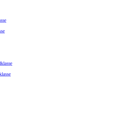
asse
sse
lklasse
klasse