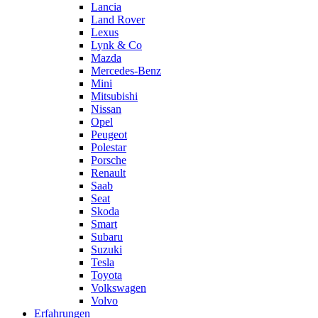
Lancia
Land Rover
Lexus
Lynk & Co
Mazda
Mercedes-Benz
Mini
Mitsubishi
Nissan
Opel
Peugeot
Polestar
Porsche
Renault
Saab
Seat
Skoda
Smart
Subaru
Suzuki
Tesla
Toyota
Volkswagen
Volvo
Erfahrungen