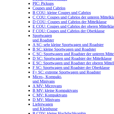
PIC: Pickups
Coupes und Cabrios
B COU: kleine Coupes und Cabrios
C COU: Coupes und Cabrios der unteren Mittelkl
D COU: Coupes und Cabrios der Mittelklasse
E COU: Coupes und Cabrios der oberen Mittelkla
F COU: Coupes und Cabrios der Oberklasse
Sportwagen
und Roadster
A SC: sehr kleine Sportwagen und Roadster
B SC: kleine Sportwagen und Roadster
C SC: Sportwagen und Roadster der unteren Mitte
D SC: Sportwagen und Roadster der Mittelklasse
E SC: Sportwagen und Roadster der oberen Mittel
F SC: Sportwagen und Roadster der Oberklasse
F+ SC: extreme Sportwagen und Roadster
Micro-, Kompakt-
und Minivans
A MV: Microvans
B MV: kleine Kompaktvans
C MV: Kompaktvans
D MV: Minivans
Lieferwagen
und Kleinbusse
B CDV: kleine Hochdachkombis