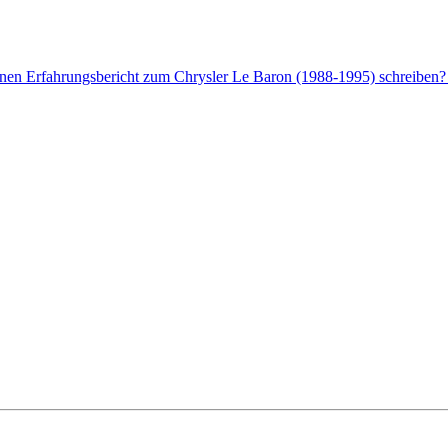
enen Erfahrungsbericht zum Chrysler Le Baron (1988-1995) schreiben? 