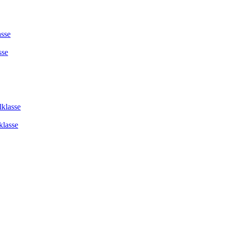
asse
sse
lklasse
klasse