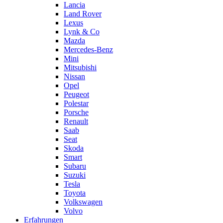
Lancia
Land Rover
Lexus
Lynk & Co
Mazda
Mercedes-Benz
Mini
Mitsubishi
Nissan
Opel
Peugeot
Polestar
Porsche
Renault
Saab
Seat
Skoda
Smart
Subaru
Suzuki
Tesla
Toyota
Volkswagen
Volvo
Erfahrungen