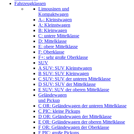
Fahrzeugklassen
Limousinen und
Kompaktwagen
A-: Kleinstwagen
A: Kleinstwagen
B: Kleinwagen
C: untere Mittelklasse
D: Mittelklasse
E: obere Mittelklasse
F: Oberklasse
F+: sehr große Oberklasse
SUV
A SUV: SUV Kleinstwagen
B SUV: SUV Kleinwagen
C SUV: SUV der unteren Mittelklasse
D SUV: SUV der Mittelklasse
E SUV: SUV der oberen Mittelklasse
Geländewagen
und Pickup
C OR: Geländewagen der unteren Mittelklasse
C PIC: kleine Pickups
D OR: Geländewagen der Mittelklasse
E OR: Geländewagen der oberen Mittelklasse
F OR: Geländewagen der Oberklasse
F PIC: große Pickups