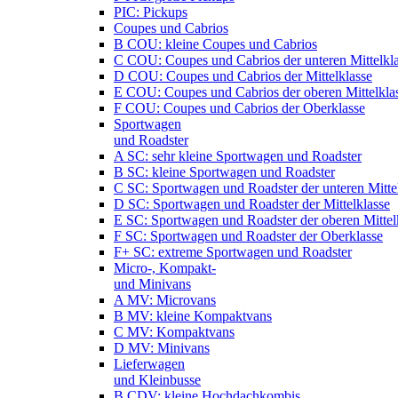
PIC: Pickups
Coupes und Cabrios
B COU: kleine Coupes und Cabrios
C COU: Coupes und Cabrios der unteren Mittelkl
D COU: Coupes und Cabrios der Mittelklasse
E COU: Coupes und Cabrios der oberen Mittelkla
F COU: Coupes und Cabrios der Oberklasse
Sportwagen
und Roadster
A SC: sehr kleine Sportwagen und Roadster
B SC: kleine Sportwagen und Roadster
C SC: Sportwagen und Roadster der unteren Mitte
D SC: Sportwagen und Roadster der Mittelklasse
E SC: Sportwagen und Roadster der oberen Mittel
F SC: Sportwagen und Roadster der Oberklasse
F+ SC: extreme Sportwagen und Roadster
Micro-, Kompakt-
und Minivans
A MV: Microvans
B MV: kleine Kompaktvans
C MV: Kompaktvans
D MV: Minivans
Lieferwagen
und Kleinbusse
B CDV: kleine Hochdachkombis