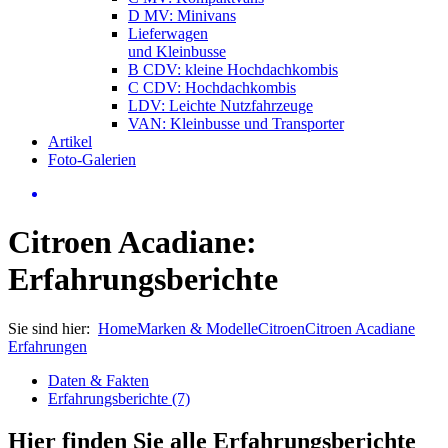
D MV: Minivans
Lieferwagen
und Kleinbusse
B CDV: kleine Hochdachkombis
C CDV: Hochdachkombis
LDV: Leichte Nutzfahrzeuge
VAN: Kleinbusse und Transporter
Artikel
Foto-Galerien
Citroen Acadiane:
Erfahrungsberichte
Sie sind hier:
Home
Marken & Modelle
Citroen
Citroen Acadiane
Erfahrungen
Daten & Fakten
Erfahrungsberichte (7)
Hier finden Sie alle Erfahrungsberichte