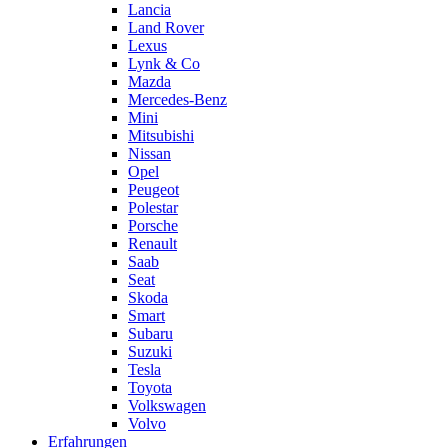
Lancia
Land Rover
Lexus
Lynk & Co
Mazda
Mercedes-Benz
Mini
Mitsubishi
Nissan
Opel
Peugeot
Polestar
Porsche
Renault
Saab
Seat
Skoda
Smart
Subaru
Suzuki
Tesla
Toyota
Volkswagen
Volvo
Erfahrungen