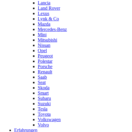
Lancia
Land Rover
Lexus
Lynk & Co
Mazda
Mercedes-Benz
Mini
Mitsubishi
Nissan
Opel
Peugeot
Polestar
Porsche
Renault
Saab
Seat
Skoda
Smart
Subaru
Suzuki
Tesla
Toyota
Volkswagen
Volvo
Erfahrungen