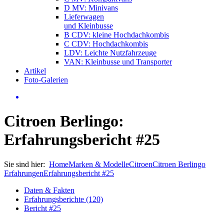
D MV: Minivans
Lieferwagen
und Kleinbusse
B CDV: kleine Hochdachkombis
C CDV: Hochdachkombis
LDV: Leichte Nutzfahrzeuge
VAN: Kleinbusse und Transporter
Artikel
Foto-Galerien
Citroen Berlingo:
Erfahrungsbericht #25
Sie sind hier:
Home
Marken & Modelle
Citroen
Citroen Berlingo
Erfahrungen
Erfahrungsbericht #25
Daten & Fakten
Erfahrungsberichte (120)
Bericht #25