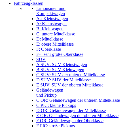
Fahrzeugklassen
Limousinen und
Kompaktwagen
A-: Kleinstwagen
A: Kleinstwagen
B: Kleinwagen
C: untere Mittelklasse
D: Mittelklasse
E: obere Mittelklasse
F: Oberklasse
F+: sehr große Oberklasse
SUV
A SUV: SUV Kleinstwagen
B SUV: SUV Kleinwagen
C SUV: SUV der unteren Mittelklasse
D SUV: SUV der Mittelklasse
E SUV: SUV der oberen Mittelklasse
Geländewagen
und Pickup
C OR: Geländewagen der unteren Mittelklasse
C PIC: kleine Pickups
D OR: Geländewagen der Mittelklasse
E OR: Geländewagen der oberen Mittelklasse
F OR: Geländewagen der Oberklasse
F PIC: große Pickups