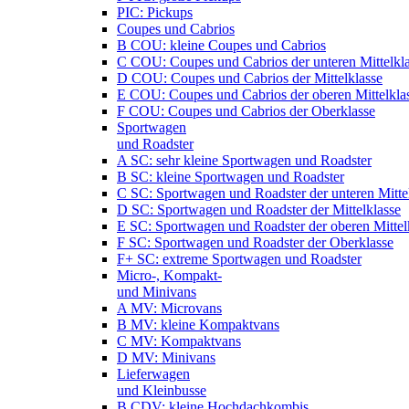
PIC: Pickups
Coupes und Cabrios
B COU: kleine Coupes und Cabrios
C COU: Coupes und Cabrios der unteren Mittelkl
D COU: Coupes und Cabrios der Mittelklasse
E COU: Coupes und Cabrios der oberen Mittelkla
F COU: Coupes und Cabrios der Oberklasse
Sportwagen
und Roadster
A SC: sehr kleine Sportwagen und Roadster
B SC: kleine Sportwagen und Roadster
C SC: Sportwagen und Roadster der unteren Mitte
D SC: Sportwagen und Roadster der Mittelklasse
E SC: Sportwagen und Roadster der oberen Mittel
F SC: Sportwagen und Roadster der Oberklasse
F+ SC: extreme Sportwagen und Roadster
Micro-, Kompakt-
und Minivans
A MV: Microvans
B MV: kleine Kompaktvans
C MV: Kompaktvans
D MV: Minivans
Lieferwagen
und Kleinbusse
B CDV: kleine Hochdachkombis