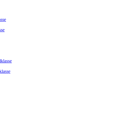
asse
sse
lklasse
klasse