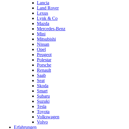
Lancia
Land Rover
Lexus
Lynk & Co
Mazda
Mercedes-Benz
Mini
Mitsubishi
Nissan
Opel
Peugeot
Polestar
Porsche
Renault
Saab
Seat
Skoda
Smart
Subaru
Suzuki
Tesla
Toyota
Volkswagen
Volvo
Erfahrungen