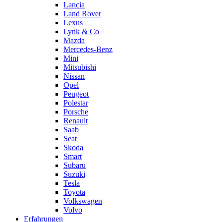
Lancia
Land Rover
Lexus
Lynk & Co
Mazda
Mercedes-Benz
Mini
Mitsubishi
Nissan
Opel
Peugeot
Polestar
Porsche
Renault
Saab
Seat
Skoda
Smart
Subaru
Suzuki
Tesla
Toyota
Volkswagen
Volvo
Erfahrungen