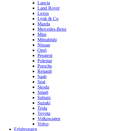
Lancia
Land Rover
Lexus
Lynk & Co
Mazda
Mercedes-Benz
Mini
Mitsubishi
Nissan
Opel
Peugeot
Polestar
Porsche
Renault
Saab
Seat
Skoda
Smart
Subaru
Suzuki
Tesla
Toyota
Volkswagen
Volvo
Erfahrungen