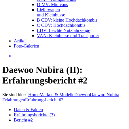
D MV: Minivans
Lieferwagen
und Kleinbusse
B CDV: kleine Hochdachkombis
C CDV: Hochdachkombis
LDV: Leichte Nutzfahrzeuge
VAN: Kleinbusse und Transporter
Artikel
Foto-Galerien
Daewoo Nubira (II):
Erfahrungsbericht #2
Sie sind hier:
Home
Marken & Modelle
Daewoo
Daewoo Nubira
Erfahrungen
Erfahrungsbericht #2
Daten & Fakten
Erfahrungsberichte (3)
Bericht #2