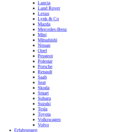
Lancia
Land Rover
Lexus
Lynk & Co
Mazda
Mercedes-Benz
Mini
Mitsubishi
Nissan
Opel
Peugeot
Polestar
Porsche
Renault
Saab
Seat
Skoda
Smart
Subaru
Suzuki
Tesla
Toyota
Volkswagen
Volvo
Erfahrungen