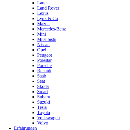
Lancia
Land Rover
Lexus
Lynk & Co
Mazda
Mercedes-Benz
Mini
Mitsubishi
Nissan
Opel
Peugeot
Polestar
Porsche
Renault
Saab
Seat
Skoda
Smart
Subaru
Suzuki
Tesla
Toyota
Volkswagen
Volvo
Erfahrungen