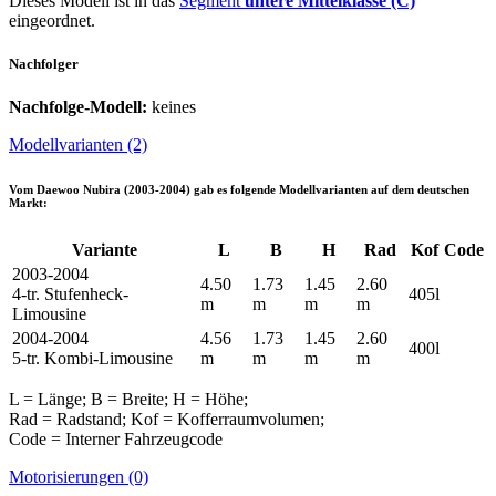
Dieses Modell ist in das
Segment
untere Mittelklasse (C)
eingeordnet.
Nachfolger
Nachfolge-Modell:
keines
Modellvarianten (2)
Vom
Daewoo Nubira (2003-2004)
gab es folgende Modellvarianten auf dem deutschen
Markt:
Variante
L
B
H
Rad
Kof
Code
2003-2004
4.50
1.73
1.45
2.60
4-tr. Stufenheck-
405l
m
m
m
m
Limousine
2004-2004
4.56
1.73
1.45
2.60
400l
5-tr. Kombi-Limousine
m
m
m
m
L = Länge; B = Breite; H = Höhe;
Rad = Radstand; Kof = Kofferraumvolumen;
Code = Interner Fahrzeugcode
Motorisierungen (0)