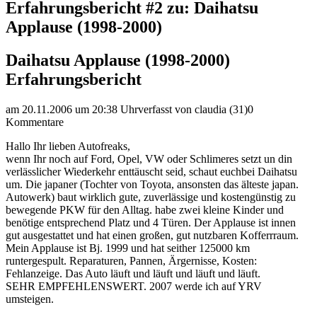
Erfahrungsbericht #2 zu: Daihatsu
Applause (1998-2000)
Daihatsu Applause (1998-2000)
Erfahrungsbericht
am 20.11.2006 um 20:38 Uhr
verfasst von claudia (31)
0
Kommentare
Hallo Ihr lieben Autofreaks,
wenn Ihr noch auf Ford, Opel, VW oder Schlimeres setzt un din
verlässlicher Wiederkehr enttäuscht seid, schaut euchbei Daihatsu
um. Die japaner (Tochter von Toyota, ansonsten das älteste japan.
Autowerk) baut wirklich gute, zuverlässige und kostengünstig zu
bewegende PKW für den Alltag. habe zwei kleine Kinder und
benötige entsprechend Platz und 4 Türen. Der Applause ist innen
gut ausgestattet und hat einen großen, gut nutzbaren Kofferrraum.
Mein Applause ist Bj. 1999 und hat seither 125000 km
runtergespult. Reparaturen, Pannen, Ärgernisse, Kosten:
Fehlanzeige. Das Auto läuft und läuft und läuft und läuft.
SEHR EMPFEHLENSWERT. 2007 werde ich auf YRV
umsteigen.