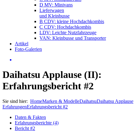
D MV: Minivans
Lieferwagen
und Kleinbusse
B CDV: kleine Hochdachkombis
C CDV: Hochdachkombis
LDV: Leichte Nutzfahrzeuge
VAN: Kleinbusse und Transporter
Artikel
Foto-Galerien
Daihatsu Applause (II):
Erfahrungsbericht #2
Sie sind hier:
Home
Marken & Modelle
Daihatsu
Daihatsu Applause
Erfahrungen
Erfahrungsbericht #2
Daten & Fakten
Erfahrungsberichte (4)
Bericht #2