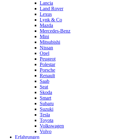
Lancia
Land Rover
Lexus
Lynk & Co
Mazda
Mercedes-Benz
Mini
Mitsubishi
Nissan
Opel
Peugeot
Polestar
Porsche
Renault
Saab
Seat
Skoda
Smart
Subaru
Suzuki
Tesla
Toyota
Volkswagen
Volvo
Erfahrungen