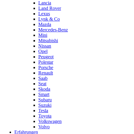
Lancia
Land Rover
Lexus
Lynk & Co
Mazda
Mercedes-Benz
Mini
Mitsubishi
Nissan
Opel
Peugeot
Polestar
Porsche
Renault
Saab
Seat
Skoda
Smart
Subaru
Suzuki
Tesla
Toyota
Volkswagen
Volvo
Erfahrungen