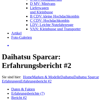
D MV: Minivans
Lieferwagen
und Kleinbusse
B CDV: kleine Hochdachkombis
C CDV: Hochdachkombis
LDV: Leichte Nutzfahrzeuge
VAN: Kleinbusse und Transporter
Artikel
Foto-Galerien
Daihatsu Sparcar:
Erfahrungsbericht #2
Sie sind hier:
Home
Marken & Modelle
Daihatsu
Daihatsu Sparcar
Erfahrungen
Erfahrungsbericht #2
Daten & Fakten
Erfahrungsberichte (7)
Bericht #2