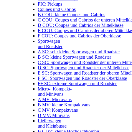
PIC: Pickups
Coupes und Cabrios
B COU: kleine Coupes und Cabrios
C COU: Coupes und Cabrios der unteren Mittelkl
D COU: Coupes und Cabrios der Mittelklasse
E COU: Coupes und Cabrios der oberen Mittelkla
F COU: Coupes und Cabrios der Oberklasse
Sportwagen
und Roadster
A SC: sehr kleine Sportwagen und Roadster
B SC: kleine Sportwagen und Roadster
C SC: Sportwagen und Roadster der unteren Mitte
D SC: Sportwagen und Roadster der Mittelklasse
E SC: Sportwagen und Roadster der oberen Mittel
F SC: Sportwagen und Roadster der Oberklasse
F+ SC: extreme Sportwagen und Roadster
Micro-, Kompakt-
und Minivans
A MV: Microvans
B MV: kleine Kompaktvans
C MV: Kompaktvans
D MV: Minivans
Lieferwagen
und Kleinbusse
B CDV: kleine Hochdachkombis