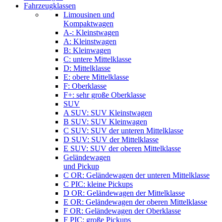
Fahrzeugklassen
Limousinen und
Kompaktwagen
A-: Kleinstwagen
A: Kleinstwagen
B: Kleinwagen
C: untere Mittelklasse
D: Mittelklasse
E: obere Mittelklasse
F: Oberklasse
F+: sehr große Oberklasse
SUV
A SUV: SUV Kleinstwagen
B SUV: SUV Kleinwagen
C SUV: SUV der unteren Mittelklasse
D SUV: SUV der Mittelklasse
E SUV: SUV der oberen Mittelklasse
Geländewagen
und Pickup
C OR: Geländewagen der unteren Mittelklasse
C PIC: kleine Pickups
D OR: Geländewagen der Mittelklasse
E OR: Geländewagen der oberen Mittelklasse
F OR: Geländewagen der Oberklasse
F PIC: große Pickups