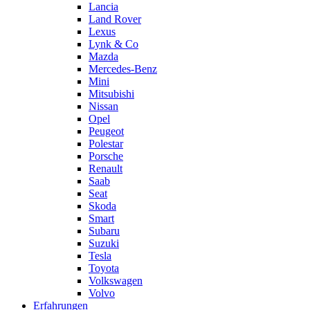
Lancia
Land Rover
Lexus
Lynk & Co
Mazda
Mercedes-Benz
Mini
Mitsubishi
Nissan
Opel
Peugeot
Polestar
Porsche
Renault
Saab
Seat
Skoda
Smart
Subaru
Suzuki
Tesla
Toyota
Volkswagen
Volvo
Erfahrungen