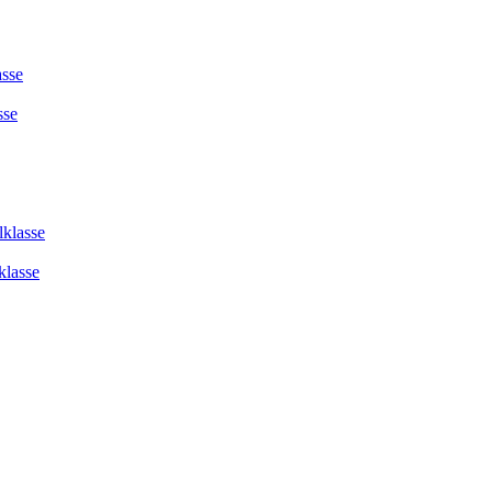
asse
sse
lklasse
klasse