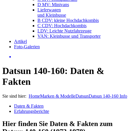
D MV: Minivans
Lieferwagen
und Kleinbusse
B CDV: kleine Hochdachkombis
C CDV: Hochdachkombis
LDV: Leichte Nutzfahrzeuge
VAN: Kleinbusse und Transporter
Artikel
Foto-Galerien
Datsun 140-160: Daten &
Fakten
Sie sind hier:
Home
Marken & Modelle
Datsun
Datsun 140-160 Info
Daten & Fakten
Erfahrungsberichte
Hier finden Sie Daten & Fakten zum