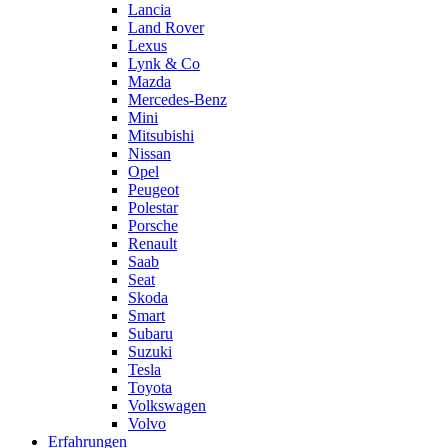
Lancia
Land Rover
Lexus
Lynk & Co
Mazda
Mercedes-Benz
Mini
Mitsubishi
Nissan
Opel
Peugeot
Polestar
Porsche
Renault
Saab
Seat
Skoda
Smart
Subaru
Suzuki
Tesla
Toyota
Volkswagen
Volvo
Erfahrungen