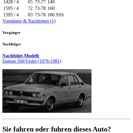
1428 / 4
65
73-77
140
1595 / 4
72
73-78
160
1595 / 4
83
73-78
160 SSS
Vorgänger & Nachfolger (1)
Vorgänger
Nachfolger
Nachfolge-Modell:
Datsun 160/Violet (1978-1981)
Sie fahren oder fuhren dieses Auto?