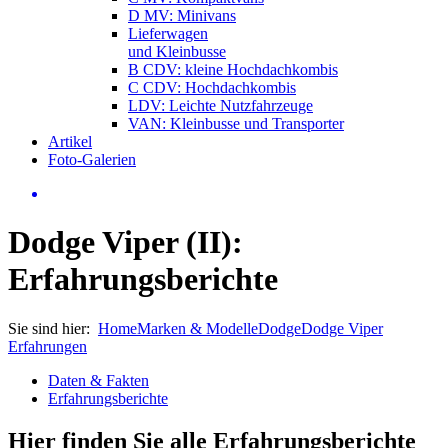
D MV: Minivans
Lieferwagen
und Kleinbusse
B CDV: kleine Hochdachkombis
C CDV: Hochdachkombis
LDV: Leichte Nutzfahrzeuge
VAN: Kleinbusse und Transporter
Artikel
Foto-Galerien
Dodge Viper (II):
Erfahrungsberichte
Sie sind hier:
Home
Marken & Modelle
Dodge
Dodge Viper
Erfahrungen
Daten & Fakten
Erfahrungsberichte
Hier finden Sie alle Erfahrungsberichte