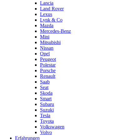
Lancia
Land Rover
Lexus
Lynk & Co
Mazda
Mercedes-Benz
Mini
Mitsubishi
Nissan
Opel
Peugeot
Polestar
Porsche
Renault
Saab
Seat
Skoda
Smart
Subaru
Suzuki
Tesla
Toyota
Volkswagen
Volvo
Erfahrungen