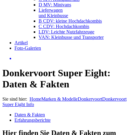
D MV: Minivans
Lieferwagen
und Kleinbusse
B CDV: kleine Hochdachkombis
C CDV: Hochdachkombis
LDV: Leichte Nutzfahrzeuge
VAN: Kleinbusse und Transporter
Artikel
Foto-Galerien
Donkervoort Super Eight:
Daten & Fakten
Sie sind hier:
Home
Marken & Modelle
Donkervoort
Donkervoort
Super Eight Info
Daten & Fakten
Erfahrungsberichte
Hier finden Sie Daten & Fakten zum