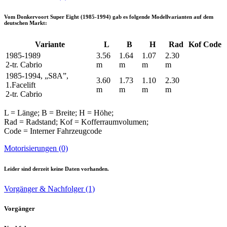
Vom
Donkervoort Super Eight (1985-1994)
gab es folgende Modellvarianten auf dem
deutschen Markt:
Variante
L
B
H
Rad
Kof
Code
1985-1989
3.56
1.64
1.07
2.30
2-tr. Cabrio
m
m
m
m
1985-1994, „S8A”,
3.60
1.73
1.10
2.30
1.Facelift
m
m
m
m
2-tr. Cabrio
L = Länge; B = Breite; H = Höhe;
Rad = Radstand; Kof = Kofferraumvolumen;
Code = Interner Fahrzeugcode
Motorisierungen (0)
Leider sind derzeit keine Daten vorhanden.
Vorgänger & Nachfolger (1)
Vorgänger