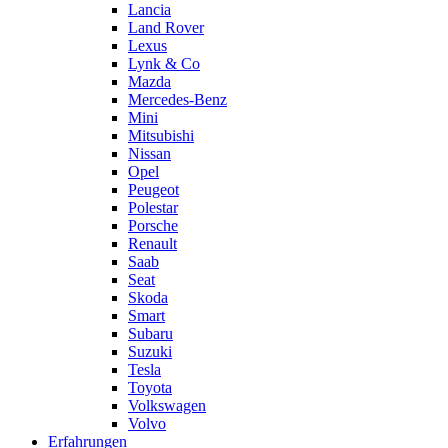
Lancia
Land Rover
Lexus
Lynk & Co
Mazda
Mercedes-Benz
Mini
Mitsubishi
Nissan
Opel
Peugeot
Polestar
Porsche
Renault
Saab
Seat
Skoda
Smart
Subaru
Suzuki
Tesla
Toyota
Volkswagen
Volvo
Erfahrungen