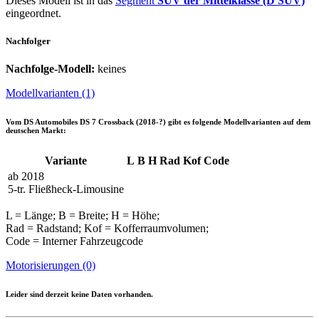
Dieses Modell ist in das
Segment
SUV der Mittelklasse (D SUV)
eingeordnet.
Nachfolger
Nachfolge-Modell:
keines
Modellvarianten (1)
Vom
DS Automobiles DS 7 Crossback (2018-?)
gibt es folgende Modellvarianten auf dem
deutschen Markt:
Variante
L
B
H
Rad
Kof
Code
ab 2018
5-tr. Fließheck-Limousine
L = Länge; B = Breite; H = Höhe;
Rad = Radstand; Kof = Kofferraumvolumen;
Code = Interner Fahrzeugcode
Motorisierungen (0)
Leider sind derzeit keine Daten vorhanden.