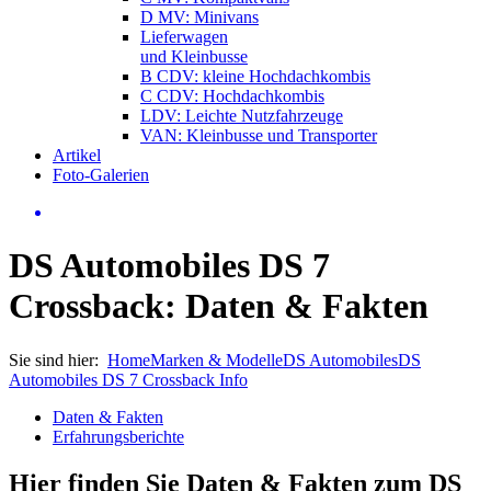
D MV: Minivans
Lieferwagen
und Kleinbusse
B CDV: kleine Hochdachkombis
C CDV: Hochdachkombis
LDV: Leichte Nutzfahrzeuge
VAN: Kleinbusse und Transporter
Artikel
Foto-Galerien
DS Automobiles DS 7
Crossback: Daten & Fakten
Sie sind hier:
Home
Marken & Modelle
DS Automobiles
DS
Automobiles DS 7 Crossback Info
Daten & Fakten
Erfahrungsberichte
Hier finden Sie Daten & Fakten zum
DS