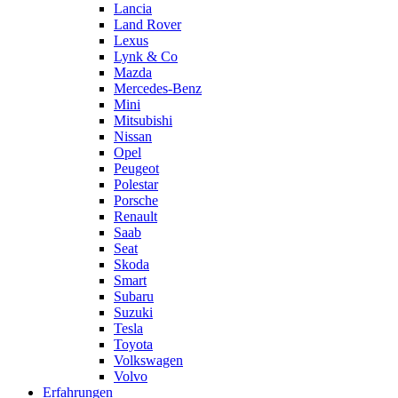
Lancia
Land Rover
Lexus
Lynk & Co
Mazda
Mercedes-Benz
Mini
Mitsubishi
Nissan
Opel
Peugeot
Polestar
Porsche
Renault
Saab
Seat
Skoda
Smart
Subaru
Suzuki
Tesla
Toyota
Volkswagen
Volvo
Erfahrungen