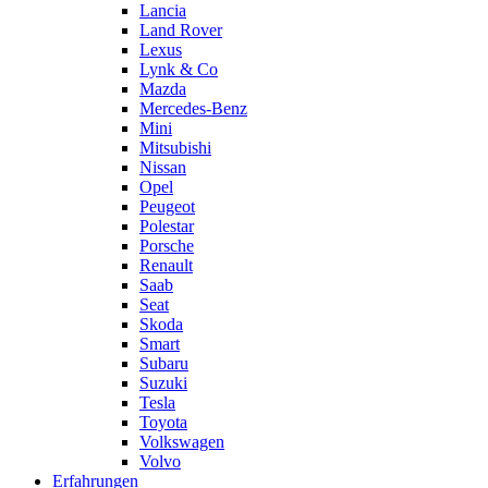
Lancia
Land Rover
Lexus
Lynk & Co
Mazda
Mercedes-Benz
Mini
Mitsubishi
Nissan
Opel
Peugeot
Polestar
Porsche
Renault
Saab
Seat
Skoda
Smart
Subaru
Suzuki
Tesla
Toyota
Volkswagen
Volvo
Erfahrungen