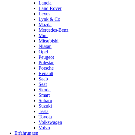
Lancia
Land Rover
Lexus
Lynk & Co
Mazda
Mercedes-Benz
Mini
Mitsubishi
Nissan
Opel
Peugeot
Polestar
Porsche
Renault
Saab
Seat
Skoda
Smart
Subaru
Suzuki
Tesla
Toyota
Volkswagen
Volvo
Erfahrungen