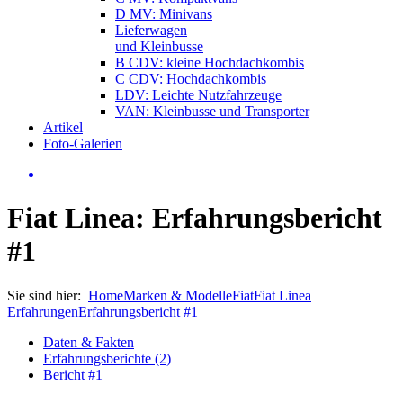
D MV: Minivans
Lieferwagen
und Kleinbusse
B CDV: kleine Hochdachkombis
C CDV: Hochdachkombis
LDV: Leichte Nutzfahrzeuge
VAN: Kleinbusse und Transporter
Artikel
Foto-Galerien
Fiat Linea: Erfahrungsbericht
#1
Sie sind hier:
Home
Marken & Modelle
Fiat
Fiat Linea
Erfahrungen
Erfahrungsbericht #1
Daten & Fakten
Erfahrungsberichte (2)
Bericht #1