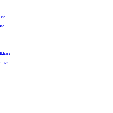
asse
sse
lklasse
klasse