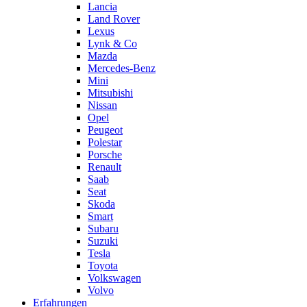
Lancia
Land Rover
Lexus
Lynk & Co
Mazda
Mercedes-Benz
Mini
Mitsubishi
Nissan
Opel
Peugeot
Polestar
Porsche
Renault
Saab
Seat
Skoda
Smart
Subaru
Suzuki
Tesla
Toyota
Volkswagen
Volvo
Erfahrungen