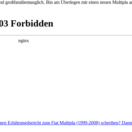
 und großfamilientauglich. Bin am Überlegen mir einen neuen Multipla a
nen Erfahrungsbericht zum Fiat Multipla (1999-2008) schreiben? Dann 