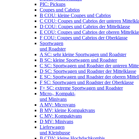
PIC: Pickups
Coupes und Cabrios
B COU: kleine Coupes und Cabrios
C COU: Coupes und Cabrios der unteren Mittelkl
D COU: Coupes und Cabrios der Mittelklasse
E COU: Coupes und Cabrios der oberen Mittelkla
F COU: Coupes und Cabrios der Oberklasse
Sportwagen
und Roadster
A SC: sehr kleine Sportwagen und Roadster
B SC: kleine Sportwagen und Roadster
C SC: Sportwagen und Roadster der unteren Mitte
D SC: Sportwagen und Roadster der Mittelklasse
E SC: Sportwagen und Roadster der oberen Mittel
F SC: Sportwagen und Roadster der Oberklasse
F+ SC: extreme Sportwagen und Roadster
Micro-, Kompakt-
und Minivans
A MV: Microvans
B MV: kleine Kompaktvans
C MV: Kompaktvans
D MV: Minivans
Lieferwagen
und Kleinbusse
B CDV: kleine Hochdachkombis