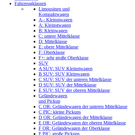
Fahrzeugklassen
Limousinen und
Kompaktwagen
A-: Kleinstwagen
A: Kleinstwagen
B: Kleinwagen
C: untere Mittelklasse
D: Mittelklasse
E: obere Mittelklasse
F: Oberklasse
F+: sehr große Oberklasse
SUV
A SUV: SUV Kleinstwagen
B SUV: SUV Kleinwagen
C SUV: SUV der unteren Mittelklasse
D SUV: SUV der Mittelklasse
E SUV: SUV der oberen Mittelklasse
Geländewagen
und Pickup
C OR: Geländewagen der unteren Mittelklasse
C PIC: kleine Pickups
D OR: Geländewagen der Mittelklasse
E OR: Geländewagen der oberen Mittelklasse
F OR: Geländewagen der Oberklasse
F PIC: große Pickups