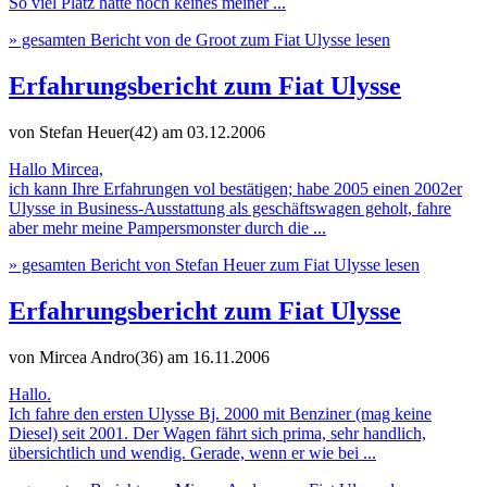
So viel Platz hatte noch keines meiner ...
» gesamten Bericht von de Groot zum Fiat Ulysse lesen
Erfahrungsbericht zum Fiat Ulysse
von Stefan Heuer(42)
am 03.12.2006
Hallo Mircea,
ich kann Ihre Erfahrungen vol bestätigen; habe 2005 einen 2002er
Ulysse in Business-Ausstattung als geschäftswagen geholt, fahre
aber mehr meine Pampersmonster durch die ...
» gesamten Bericht von Stefan Heuer zum Fiat Ulysse lesen
Erfahrungsbericht zum Fiat Ulysse
von Mircea Andro(36)
am 16.11.2006
Hallo.
Ich fahre den ersten Ulysse Bj. 2000 mit Benziner (mag keine
Diesel) seit 2001. Der Wagen fährt sich prima, sehr handlich,
übersichtlich und wendig. Gerade, wenn er wie bei ...