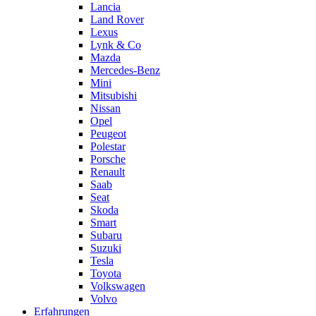
Lancia
Land Rover
Lexus
Lynk & Co
Mazda
Mercedes-Benz
Mini
Mitsubishi
Nissan
Opel
Peugeot
Polestar
Porsche
Renault
Saab
Seat
Skoda
Smart
Subaru
Suzuki
Tesla
Toyota
Volkswagen
Volvo
Erfahrungen