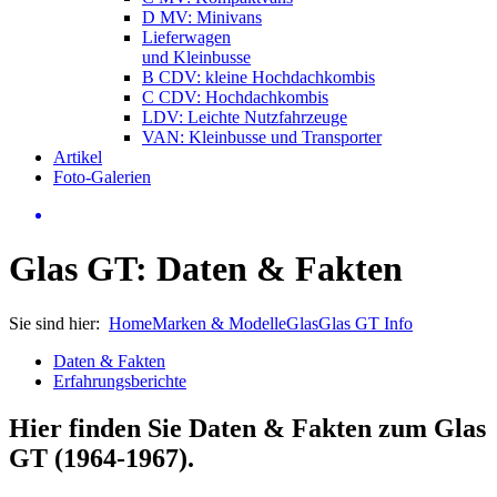
D MV: Minivans
Lieferwagen
und Kleinbusse
B CDV: kleine Hochdachkombis
C CDV: Hochdachkombis
LDV: Leichte Nutzfahrzeuge
VAN: Kleinbusse und Transporter
Artikel
Foto-Galerien
Glas GT: Daten & Fakten
Sie sind hier:
Home
Marken & Modelle
Glas
Glas GT Info
Daten & Fakten
Erfahrungsberichte
Hier finden Sie Daten & Fakten zum
Glas
GT (1964-1967)
.