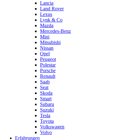
Lancia
Land Rover
Lexus
Lynk & Co
Mazda
Mercedes-Benz
Mini
Mitsubishi
Nissan
Opel
Peugeot
Polestar
Porsche
Renault
Saab
Seat
Skoda
Smart
Subaru
Suzuki
Tesla
Toyota
Volkswagen
Volvo
Erfahrungen