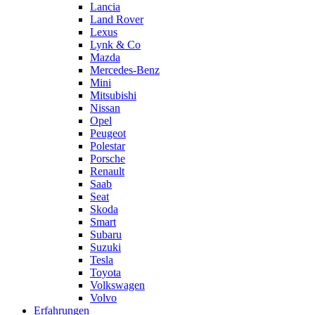
Lancia
Land Rover
Lexus
Lynk & Co
Mazda
Mercedes-Benz
Mini
Mitsubishi
Nissan
Opel
Peugeot
Polestar
Porsche
Renault
Saab
Seat
Skoda
Smart
Subaru
Suzuki
Tesla
Toyota
Volkswagen
Volvo
Erfahrungen