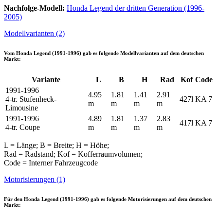
Nachfolge-Modell:
Honda Legend der dritten Generation (1996-
2005)
Modellvarianten (2)
Vom
Honda Legend (1991-1996)
gab es folgende Modellvarianten auf dem deutschen
Markt:
Variante
L
B
H
Rad
Kof
Code
1991-1996
4.95
1.81
1.41
2.91
4-tr. Stufenheck-
427l
KA 7
m
m
m
m
Limousine
1991-1996
4.89
1.81
1.37
2.83
417l
KA 7
4-tr. Coupe
m
m
m
m
L = Länge; B = Breite; H = Höhe;
Rad = Radstand; Kof = Kofferraumvolumen;
Code = Interner Fahrzeugcode
Motorisierungen (1)
Für den
Honda Legend (1991-1996)
gab es folgende Motorisierungen auf dem deutschen
Markt: