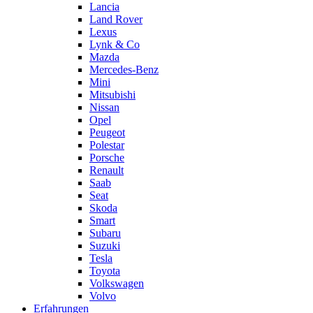
Lancia
Land Rover
Lexus
Lynk & Co
Mazda
Mercedes-Benz
Mini
Mitsubishi
Nissan
Opel
Peugeot
Polestar
Porsche
Renault
Saab
Seat
Skoda
Smart
Subaru
Suzuki
Tesla
Toyota
Volkswagen
Volvo
Erfahrungen