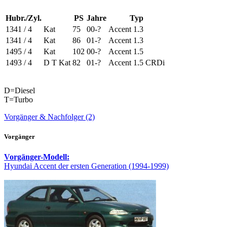
Hubr./Zyl.
PS
Jahre
Typ
1341 / 4
Kat
75
00-?
Accent 1.3
1341 / 4
Kat
86
01-?
Accent 1.3
1495 / 4
Kat
102
00-?
Accent 1.5
1493 / 4
D T Kat
82
01-?
Accent 1.5 CRDi
D=Diesel
T=Turbo
Vorgänger & Nachfolger (2)
Vorgänger
Vorgänger-Modell:
Hyundai Accent der ersten Generation (1994-1999)