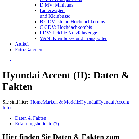
D MV: Minivans
Lieferwagen
und Kleinbusse
B CDV: kleine Hochdachkombis
C CDV: Hochdachkombis
LDV: Leichte Nutzfahrzeuge
VAN: Kleinbusse und Transporter
Artikel
Foto-Galerien
Hyundai Accent (II): Daten &
Fakten
Sie sind hier:
Home
Marken & Modelle
Hyundai
Hyundai Accent
Info
Daten & Fakten
Erfahrungsberichte (5)
Hier finden Sie Daten & Fakten zum