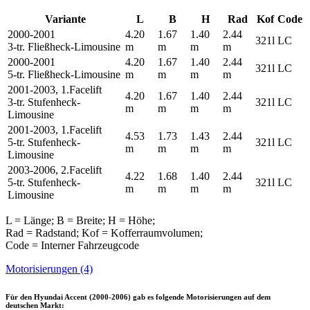
Variante
L
B
H
Rad
Kof
Code
2000-2001
4.20
1.67
1.40
2.44
321l
LC
3-tr. Fließheck-Limousine
m
m
m
m
2000-2001
4.20
1.67
1.40
2.44
321l
LC
5-tr. Fließheck-Limousine
m
m
m
m
2001-2003, 1.Facelift
4.20
1.67
1.40
2.44
3-tr. Stufenheck-
321l
LC
m
m
m
m
Limousine
2001-2003, 1.Facelift
4.53
1.73
1.43
2.44
5-tr. Stufenheck-
321l
LC
m
m
m
m
Limousine
2003-2006, 2.Facelift
4.22
1.68
1.40
2.44
5-tr. Stufenheck-
321l
LC
m
m
m
m
Limousine
L = Länge; B = Breite; H = Höhe;
Rad = Radstand; Kof = Kofferraumvolumen;
Code = Interner Fahrzeugcode
Motorisierungen (4)
Für den
Hyundai Accent (2000-2006)
gab es folgende Motorisierungen auf dem
deutschen Markt: