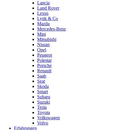
Lancia
Land Rover
Lexus
Lynk & Co
Mazda
Mercedes-Benz
Mini
Mitsubishi
Nissan
Opel
Peugeot
Polestar
Porsche
Renault
Saab
Seat
Skoda
Smart
Subaru
Suzuki
Tesla
Toyota
Volkswagen
Volvo
Erfahrungen