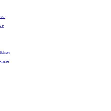
asse
sse
lklasse
klasse