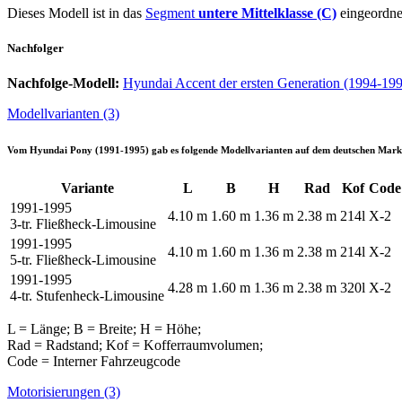
Dieses Modell ist in das
Segment
untere Mittelklasse (C)
eingeordne
Nachfolger
Nachfolge-Modell:
Hyundai Accent der ersten Generation (1994-19
Modellvarianten (3)
Vom
Hyundai Pony (1991-1995)
gab es folgende Modellvarianten auf dem deutschen Mark
Variante
L
B
H
Rad
Kof
Code
1991-1995
4.10 m
1.60 m
1.36 m
2.38 m
214l
X-2
3-tr. Fließheck-Limousine
1991-1995
4.10 m
1.60 m
1.36 m
2.38 m
214l
X-2
5-tr. Fließheck-Limousine
1991-1995
4.28 m
1.60 m
1.36 m
2.38 m
320l
X-2
4-tr. Stufenheck-Limousine
L = Länge; B = Breite; H = Höhe;
Rad = Radstand; Kof = Kofferraumvolumen;
Code = Interner Fahrzeugcode
Motorisierungen (3)