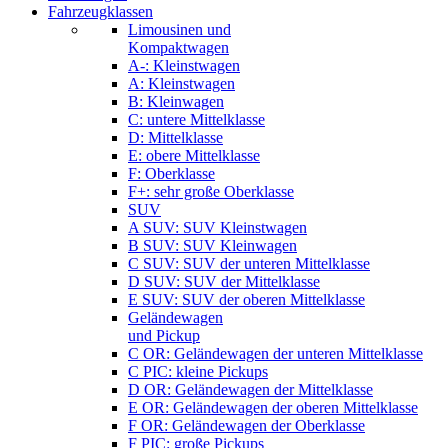
Fahrzeugklassen
Limousinen und
Kompaktwagen
A-: Kleinstwagen
A: Kleinstwagen
B: Kleinwagen
C: untere Mittelklasse
D: Mittelklasse
E: obere Mittelklasse
F: Oberklasse
F+: sehr große Oberklasse
SUV
A SUV: SUV Kleinstwagen
B SUV: SUV Kleinwagen
C SUV: SUV der unteren Mittelklasse
D SUV: SUV der Mittelklasse
E SUV: SUV der oberen Mittelklasse
Geländewagen
und Pickup
C OR: Geländewagen der unteren Mittelklasse
C PIC: kleine Pickups
D OR: Geländewagen der Mittelklasse
E OR: Geländewagen der oberen Mittelklasse
F OR: Geländewagen der Oberklasse
F PIC: große Pickups