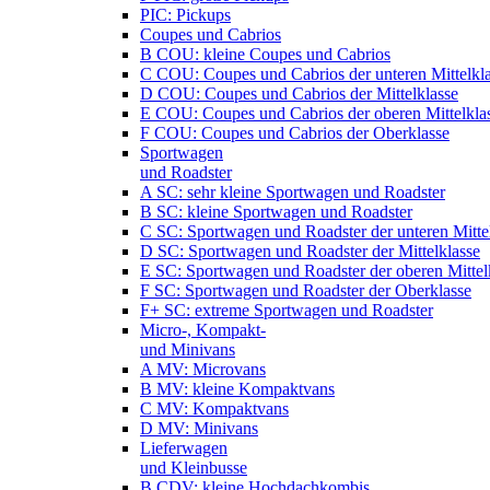
PIC: Pickups
Coupes und Cabrios
B COU: kleine Coupes und Cabrios
C COU: Coupes und Cabrios der unteren Mittelkl
D COU: Coupes und Cabrios der Mittelklasse
E COU: Coupes und Cabrios der oberen Mittelkla
F COU: Coupes und Cabrios der Oberklasse
Sportwagen
und Roadster
A SC: sehr kleine Sportwagen und Roadster
B SC: kleine Sportwagen und Roadster
C SC: Sportwagen und Roadster der unteren Mitte
D SC: Sportwagen und Roadster der Mittelklasse
E SC: Sportwagen und Roadster der oberen Mittel
F SC: Sportwagen und Roadster der Oberklasse
F+ SC: extreme Sportwagen und Roadster
Micro-, Kompakt-
und Minivans
A MV: Microvans
B MV: kleine Kompaktvans
C MV: Kompaktvans
D MV: Minivans
Lieferwagen
und Kleinbusse
B CDV: kleine Hochdachkombis