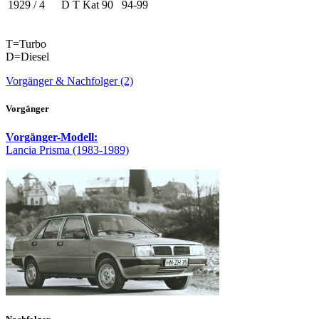
1929 / 4
D T Kat
90
94-99
T=Turbo
D=Diesel
Vorgänger & Nachfolger (2)
Vorgänger
Vorgänger-Modell:
Lancia Prisma (1983-1989)