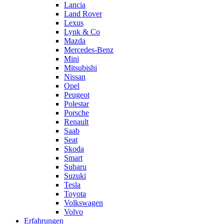
Lancia
Land Rover
Lexus
Lynk & Co
Mazda
Mercedes-Benz
Mini
Mitsubishi
Nissan
Opel
Peugeot
Polestar
Porsche
Renault
Saab
Seat
Skoda
Smart
Subaru
Suzuki
Tesla
Toyota
Volkswagen
Volvo
Erfahrungen