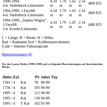
1990-1994
4.34
1.70
1.42
2.54
480l
835
4-tr. Stufenheck-Limousine
m
m
m
m
1994-1999, 1.Facelift
4.34
1.70
1.43
2.54
480l
835
4-tr. Stufenheck-Limousine
m
m
m
m
1994-1999, „Station Wagon”,
4.34
1.70
1.45
2.54
1.Facelift
448l
835
m
m
m
m
5-tr. Kombi-Limousine
L = Länge; B = Breite; H = Höhe;
Rad = Radstand; Kof = Kofferraumvolumen;
Code = Interner Fahrzeugcode
Motorisierungen (6)
Für den
Lancia Dedra (1990-1999)
gab es folgende Motorisierungen auf dem deutschen
Markt:
Hubr./Zyl.
PS
Jahre
Typ
1581 / 4
Kat
78
90-99
1756 / 4
Kat
105
90-99
1995 / 4
Kat
113
90-99
1995 / 4
Kat
139
94-99
1995 / 4
T Kat
162
91-99