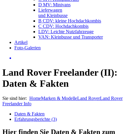
D MV: Minivans
Lieferwagen
und Kleinbusse
B CDV: kleine Hochdachkombis
C CDV: Hochdachkombis
LDV: Leichte Nutzfahrzeuge
VAN: Kleinbusse und Transporter
Artikel
Foto-Galerien
Land Rover Freelander (II):
Daten & Fakten
Sie sind hier:
Home
Marken & Modelle
Land Rover
Land Rover
Freelander Info
Daten & Fakten
Erfahrungsberichte (3)
Hier finden Sie Daten & Fakten zum