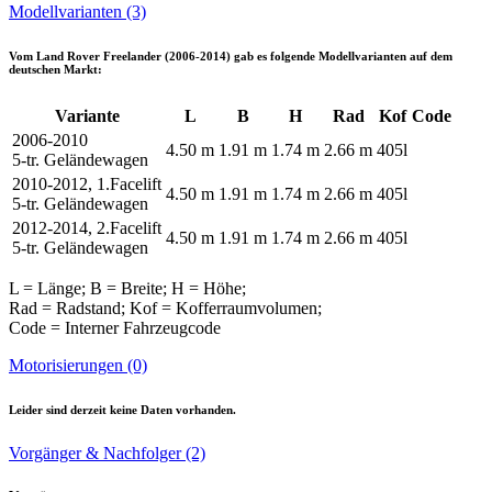
Modellvarianten (3)
Vom
Land Rover Freelander (2006-2014)
gab es folgende Modellvarianten auf dem
deutschen Markt:
Variante
L
B
H
Rad
Kof
Code
2006-2010
4.50 m
1.91 m
1.74 m
2.66 m
405l
5-tr. Geländewagen
2010-2012, 1.Facelift
4.50 m
1.91 m
1.74 m
2.66 m
405l
5-tr. Geländewagen
2012-2014, 2.Facelift
4.50 m
1.91 m
1.74 m
2.66 m
405l
5-tr. Geländewagen
L = Länge; B = Breite; H = Höhe;
Rad = Radstand; Kof = Kofferraumvolumen;
Code = Interner Fahrzeugcode
Motorisierungen (0)
Leider sind derzeit keine Daten vorhanden.
Vorgänger & Nachfolger (2)