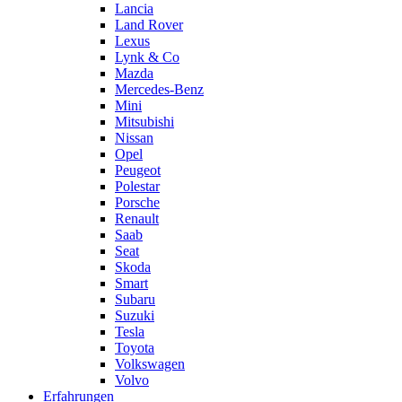
Lancia
Land Rover
Lexus
Lynk & Co
Mazda
Mercedes-Benz
Mini
Mitsubishi
Nissan
Opel
Peugeot
Polestar
Porsche
Renault
Saab
Seat
Skoda
Smart
Subaru
Suzuki
Tesla
Toyota
Volkswagen
Volvo
Erfahrungen