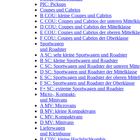
PIC: Pickups
Coupes und Cabrios
B COU: kleine Coupes und Cabrios
C COU: Coupes und Cabrios der unteren Mittelkl
D COU: Coupes und Cabrios der Mittelklasse
E COU: Coupes und Cabrios der oberen Mittelkla
F COU: Coupes und Cabrios der Oberklasse
Sportwagen
und Roadster
A SC: sehr kleine Sportwagen und Roadster
B SC: kleine Sportwagen und Roadster
C SC: Sportwagen und Roadster der unteren Mitte
D SC: Sportwagen und Roadster der Mittelklasse
E SC: Sportwagen und Roadster der oberen Mittel
F SC: Sportwagen und Roadster der Oberklasse
F+ SC: extreme Sportwagen und Roadster
Micro-, Kompakt-
und Minivans
A MV: Microvans
B MV: kleine Kompaktvans
C MV: Kompaktvans
D MV: Minivans
Lieferwagen
und Kleinbusse
B CDV: kleine Hochdachkombis