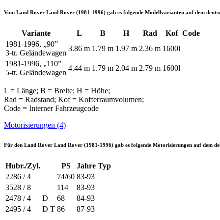
Vom
Land Rover Land Rover (1981-1996)
gab es folgende Modellvarianten auf dem deut
Variante
L
B
H
Rad
Kof
Code
1981-1996, „90”
3.86 m
1.79 m
1.97 m
2.36 m
1600l
3-tr. Geländewagen
1981-1996, „110”
4.44 m
1.79 m
2.04 m
2.79 m
1600l
5-tr. Geländewagen
L = Länge; B = Breite; H = Höhe;
Rad = Radstand; Kof = Kofferraumvolumen;
Code = Interner Fahrzeugcode
Motorisierungen (4)
Für den
Land Rover Land Rover (1981-1996)
gab es folgende Motorisierungen auf dem d
Hubr./Zyl.
PS
Jahre
Typ
2286 / 4
74/60
83-93
3528 / 8
114
83-93
2478 / 4
D
68
84-93
2495 / 4
D T
86
87-93