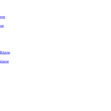
asse
sse
lklasse
klasse