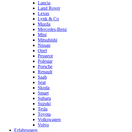
Lancia
Land Rover
Lexus
Lynk & Co
Mazda
Mercedes-Benz
Mini
Mitsubishi
Nissan
Opel
Peugeot
Polestar
Porsche
Renault
Saab
Seat
Skoda
Smart
Subaru
Suzuki
Tesla
Toyota
Volkswagen
Volvo
Erfahrungen