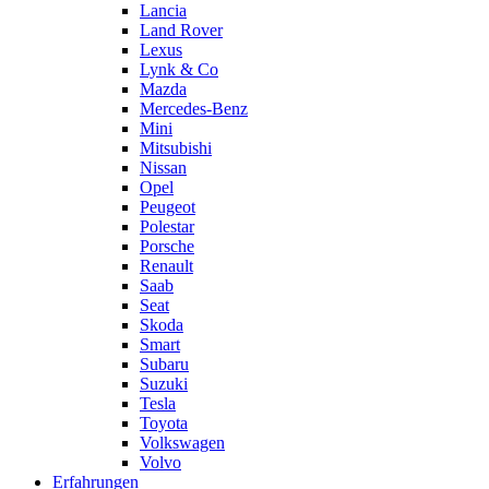
Lancia
Land Rover
Lexus
Lynk & Co
Mazda
Mercedes-Benz
Mini
Mitsubishi
Nissan
Opel
Peugeot
Polestar
Porsche
Renault
Saab
Seat
Skoda
Smart
Subaru
Suzuki
Tesla
Toyota
Volkswagen
Volvo
Erfahrungen