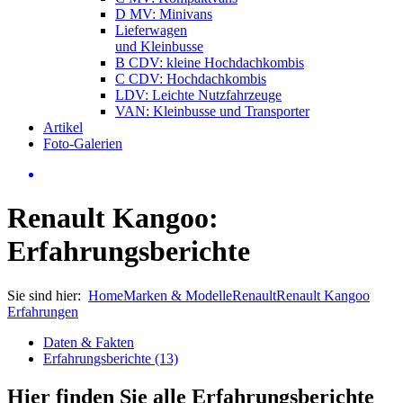
D MV: Minivans
Lieferwagen
und Kleinbusse
B CDV: kleine Hochdachkombis
C CDV: Hochdachkombis
LDV: Leichte Nutzfahrzeuge
VAN: Kleinbusse und Transporter
Artikel
Foto-Galerien
Renault Kangoo:
Erfahrungsberichte
Sie sind hier:
Home
Marken & Modelle
Renault
Renault Kangoo
Erfahrungen
Daten & Fakten
Erfahrungsberichte (13)
Hier finden Sie alle Erfahrungsberichte