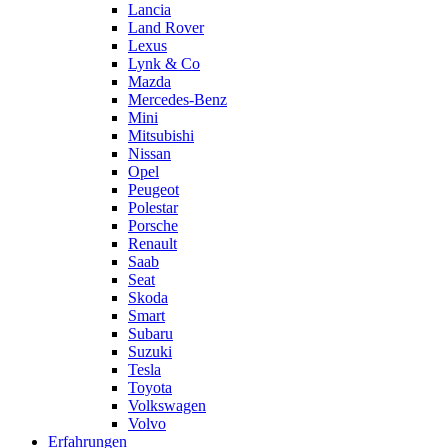
Lancia
Land Rover
Lexus
Lynk & Co
Mazda
Mercedes-Benz
Mini
Mitsubishi
Nissan
Opel
Peugeot
Polestar
Porsche
Renault
Saab
Seat
Skoda
Smart
Subaru
Suzuki
Tesla
Toyota
Volkswagen
Volvo
Erfahrungen