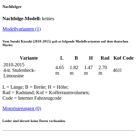
Nachfolger
Nachfolge-Modell:
keines
Modellvarianten (1)
Vom
Suzuki Kizashi (2010-2015)
gab es folgende Modellvarianten auf dem deutschen
Markt:
Variante
L
B
H
Rad
Kof
Code
2010-2015
4.65
1.82
1.47
2.70
4-tr. Stufenheck-
461l
m
m
m
m
Limousine
L = Länge; B = Breite; H = Höhe;
Rad = Radstand; Kof = Kofferraumvolumen;
Code = Interner Fahrzeugcode
Motorisierungen (0)
Leider sind derzeit keine Daten vorhanden.